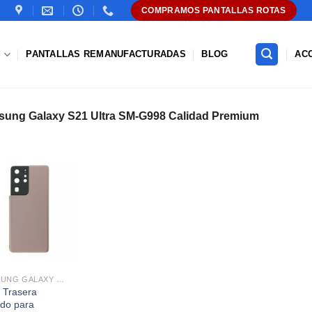
COMPRAMOS PANTALLAS ROTAS
S
PANTALLAS REMANUFACTURADAS
BLOG
AC
sung Galaxy S21 Ultra SM-G998 Calidad Premium
Añadir
a la
lista de
deseos
SAMSUNG GALAXY S21 ULTRA SM-G998
 Trasera
do para