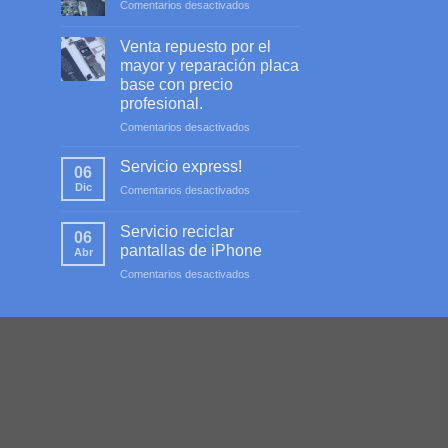
en
Comentarios desactivados
Servicio
profesional
Venta repuesto por el
mayor y reparación placa
base con precio
profesional.
en
Comentarios desactivados
Venta
repuesto
Servicio express!
06
por
Dic
en
Comentarios desactivados
el
Servicio
mayor
express!
y
Servicio reciclar
06
reparación
pantallas de iPhone
Abr
placa
en
Comentarios desactivados
base
Servicio
con
reciclar
precio
pantallas
profesional.
de
iPhone