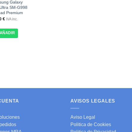
ung Galaxy
Ultra SM-G998
dad Premium
10
€
IVA inc.
AÑADIR
 CUENTA
AVISOS LEGALES
oluciones
Aviso Legal
 pedidos
Politica de Cookies
ones MRA
Politica de Privacidad