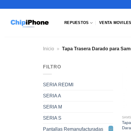
Saltar
al
contenido
REPUESTOS
VENTA MOVILE
Inicio
»
Tapa Trasera Darado para Sam
FILTRO
SERIA REDMI
SERIA A
SERIA M
SERIA S
Tapa
Dara
Pantallas Remanufacturadas