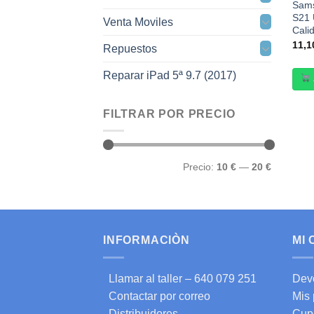
Sams
S21 
Venta Moviles
Cali
11,
Repuestos
Reparar iPad 5ª 9.7 (2017)
FILTRAR POR PRECIO
Precio
Precio
Precio:
10 €
—
20 €
mínimo
máximo
INFORMACIÒN
MI
Llamar al taller – 640 079 251
Dev
Contactar por correo
Mis
Distribuidores
Cup