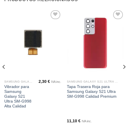
Añadir
Añadir
a la
a la
lista de
lista de
deseos
deseos
2,30
€
IVA inc.
SAMSUNG GALAXY S21 ULTRA SM-G998
SAMSUNG GALAXY S21 ULTRA SM-G998
Vibrador para
Tapa Trasera Roja para
Samsung
Samsung Galaxy S21 Ultra
Galaxy S21
SM-G998 Calidad Premium
Ultra SM-G998
Alta Calidad
11,10
€
IVA inc.