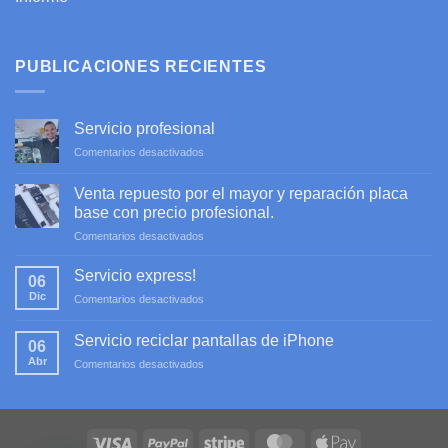
PUBLICACIONES RECIENTES
Servicio profesional
en
Comentarios desactivados
Servicio
profesional
Venta repuesto por el mayor y reparación placa
base con precio profesional.
en
Comentarios desactivados
Venta
repuesto
Servicio express!
06
por
Dic
en
Comentarios desactivados
el
Servicio
mayor
express!
y
Servicio reciclar pantallas de iPhone
06
reparación
Abr
en
Comentarios desactivados
placa
Servicio
base
reciclar
con
pantallas
precio
de
profesional.
iPhone