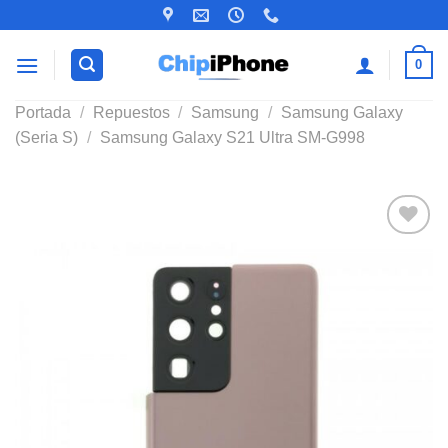
Saltar
al
contenido
0
Portada
/
Repuestos
/
Samsung
/
Samsung Galaxy
(Seria S)
/
Samsung Galaxy S21 Ultra SM-G998
Añadir
a la
lista de
deseos