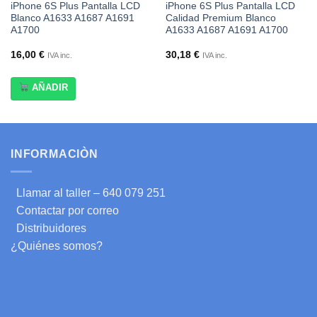
iPhone 6S Plus Pantalla LCD
iPhone 6S Plus Pantalla LCD
Blanco A1633 A1687 A1691
Calidad Premium Blanco
A1700
A1633 A1687 A1691 A1700
16,00
€
30,18
€
IVA inc.
IVA inc.
AÑADIR
INFORMACIÒN
Llamar al taller – 640 079 251
Contactar por correo
Distribuidores
¿Quiénes somos?