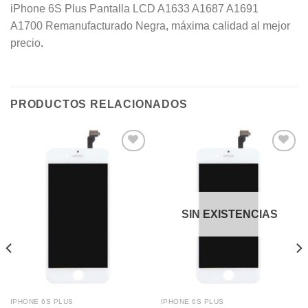
iPhone 6S Plus Pantalla LCD A1633 A1687 A1691
A1700 Remanufacturado Negra, máxima calidad al mejor
precio
.
PRODUCTOS RELACIONADOS
Añadir
Añadir
a la
a la
lista de
lista de
deseos
deseos
SIN EXISTENCIAS
IPHONE 6S PLUS
IPHONE 6S PLUS