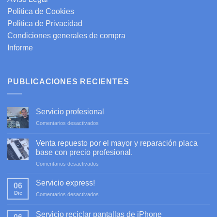
Politica de Cookies
Politica de Privacidad
Condiciones generales de compra
Informe
PUBLICACIONES RECIENTES
Servicio profesional
en
Comentarios desactivados
Servicio
profesional
Venta repuesto por el mayor y reparación placa
base con precio profesional.
en
Comentarios desactivados
Venta
repuesto
Servicio express!
06
por
Dic
en
Comentarios desactivados
el
Servicio
mayor
express!
y
Servicio reciclar pantallas de iPhone