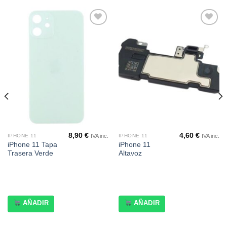
Añadir
Añadir
a la
a la
lista de
lista de
deseos
deseos
8,90
€
4,60
€
IVA inc.
IVA inc.
IPHONE 11
IPHONE 11
iPhone 11 Tapa
iPhone 11
Trasera Verde
Altavoz
AÑADIR
AÑADIR