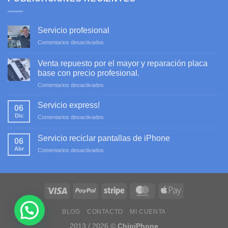
Servicio profesional
en
Comentarios desactivados
Servicio
profesional
Venta repuesto por el mayor y reparación placa
base con precio profesional.
en
Comentarios desactivados
Venta
repuesto
Servicio express!
06
por
Dic
en
Comentarios desactivados
el
Servicio
mayor
express!
y
Servicio reciclar pantallas de iPhone
06
reparación
Abr
en
Comentarios desactivados
placa
Servicio
base
reciclar
con
pantallas
precio
de
profesional.
iPhone
BLOG
CONTACTO
MI CUENTA
2013 / 2026 ©
ChipiPhone