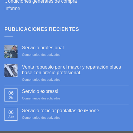
Condiciones generales de compra
Informe
PUBLICACIONES RECIENTES
Servicio profesional
en
Comentarios desactivados
Servicio
profesional
Venta repuesto por el mayor y reparación placa
base con precio profesional.
en
Comentarios desactivados
Venta
repuesto
Servicio express!
06
por
Dic
en
Comentarios desactivados
el
Servicio
mayor
express!
y
Servicio reciclar pantallas de iPhone
06
reparación
Abr
en
Comentarios desactivados
placa
Servicio
base
reciclar
con
pantallas