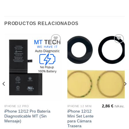
PRODUCTOS RELACIONADOS
Añadir
Añadir
a la
a la
lista de
lista de
deseos
deseos
2,86
€
IVA inc.
IPHONE 12 PRO
IPHONE 12 MINI
iPhone 12/12 Pro Batería
iPhone 12/12
Diagnosticable MT (Sin
Mini Set Lente
Mensaje)
para Cámara
Trasera