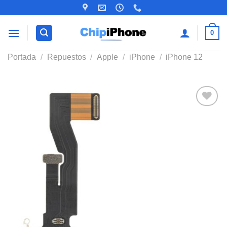
Saltar
al
contenido
0
Portada
/
Repuestos
/
Apple
/
iPhone
/
iPhone 12
Añadir
a la
lista de
deseos