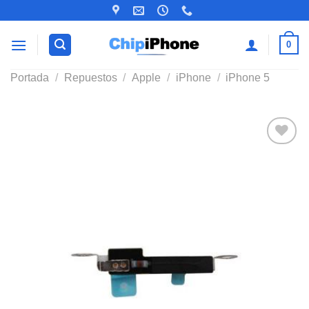
Saltar
al
contenido
0
Portada
/
Repuestos
/
Apple
/
iPhone
/
iPhone 5
Añadir
a la
lista de
deseos