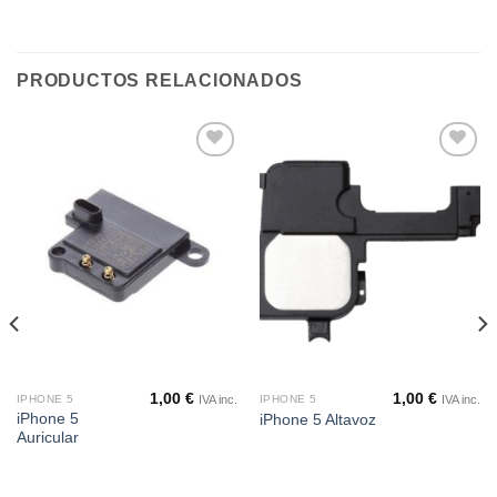
PRODUCTOS RELACIONADOS
Añadir
Añadir
a la
a la
lista de
lista de
deseos
deseos
1,00
€
1,00
€
IVA inc.
IVA inc.
IPHONE 5
IPHONE 5
iPhone 5
iPhone 5 Altavoz
Auricular