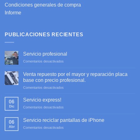
Condiciones generales de compra
Informe
PUBLICACIONES RECIENTES
Servicio profesional
en
Comentarios desactivados
Servicio
profesional
Venta repuesto por el mayor y reparación placa
base con precio profesional.
en
Comentarios desactivados
Venta
repuesto
Servicio express!
06
por
Dic
en
Comentarios desactivados
el
Servicio
mayor
express!
y
Servicio reciclar pantallas de iPhone
06
reparación
Abr
en
Comentarios desactivados
placa
Servicio
base
reciclar