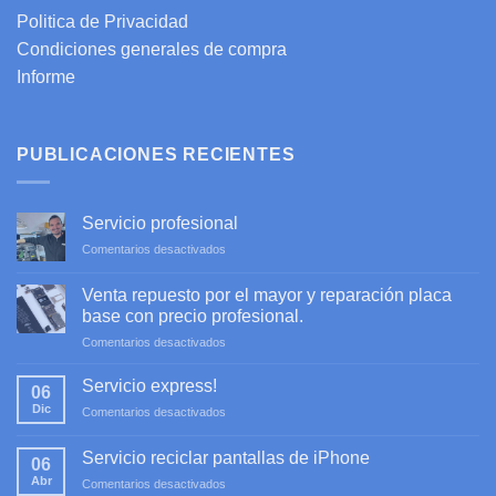
Politica de Privacidad
Condiciones generales de compra
Informe
PUBLICACIONES RECIENTES
Servicio profesional
en
Comentarios desactivados
Servicio
profesional
Venta repuesto por el mayor y reparación placa
base con precio profesional.
en
Comentarios desactivados
Venta
repuesto
Servicio express!
06
por
Dic
en
Comentarios desactivados
el
Servicio
mayor
express!
y
Servicio reciclar pantallas de iPhone
06
reparación
Abr
en
Comentarios desactivados
placa