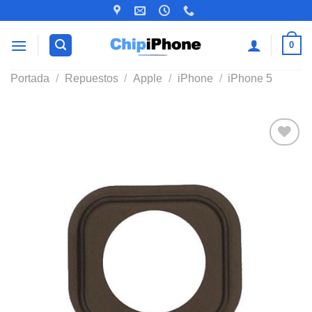
Saltar
al
contenido
0
Portada
/
Repuestos
/
Apple
/
iPhone
/
iPhone 5
Añadir
a la
lista de
deseos