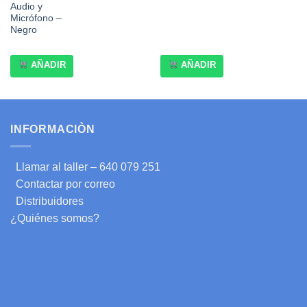
Audio y
Micrófono –
Negro
AÑADIR
AÑADIR
INFORMACIÒN
Llamar al taller – 640 079 251
Contactar por correo
Distribuidores
¿Quiénes somos?