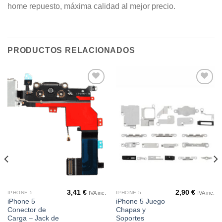
home repuesto, máxima calidad al mejor precio.
PRODUCTOS RELACIONADOS
Añadir
Añadir
a la
a la
lista de
lista de
deseos
deseos
3,41
€
2,90
€
IVA inc.
IVA inc.
IPHONE 5
IPHONE 5
iPhone 5
iPhone 5 Juego
Conector de
Chapas y
Carga – Jack de
Soportes