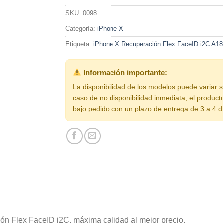
SKU:
0098
Categoría:
iPhone X
Etiqueta:
iPhone X Recuperación Flex FaceID i2C A1
Información importante:
La disponibilidad de los modelos puede variar 
caso de no disponibilidad inmediata, el product
bajo pedido con un plazo de entrega de 3 a 4 d
 Flex FaceID i2C, máxima calidad al mejor precio.