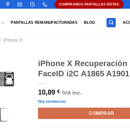
COMPRAMOS PANTALLAS ROTAS
S
PANTALLAS REMANUFACTURADAS
BLOG
AC
/
iPhone X
iPhone X Recuperación 
FaceID i2C A1865 A1901
Añadir
a la
lista de
10,89
€
deseos
IVA inc.
Hay existencias
COMPRAR