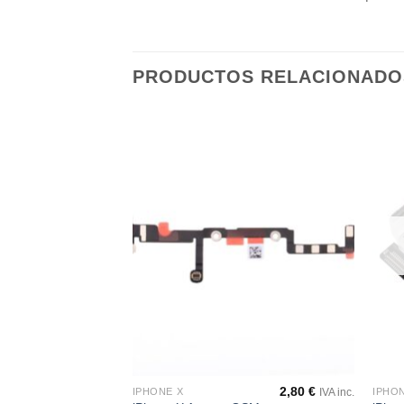
PRODUCTOS RELACIONADO
Añadir
Añadir
a la
a la
lista de
lista de
deseos
deseos
16,90
€
2,80
€
IPHONE X
IPHO
IVA inc.
IVA inc.