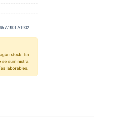
865 A1901 A1902
según stock. En
o se suministra
ías laborables.