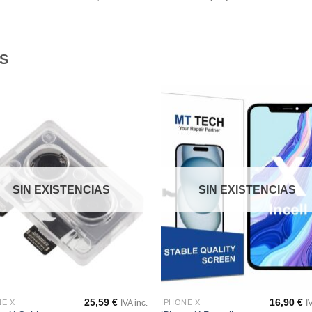
S
Añadir
Aña
a la
a l
lista de
lista
deseos
des
SIN EXISTENCIAS
SIN EXISTENCIAS
25,59
€
16,90
€
NE X
IPHONE X
IVA inc.
I