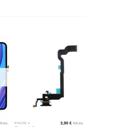
dir
Añadir
a
a la
 de
lista de
eos
deseos
3,90
€
IPHONE X
VA inc.
IVA inc.