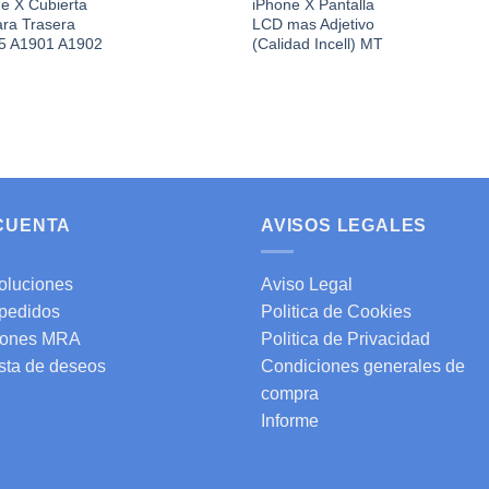
e X Cubierta
iPhone X Pantalla
ra Trasera
LCD mas Adjetivo
5 A1901 A1902
(Calidad Incell) MT
 CUENTA
AVISOS LEGALES
oluciones
Aviso Legal
 pedidos
Politica de Cookies
ones MRA
Politica de Privacidad
ista de deseos
Condiciones generales de
compra
Informe