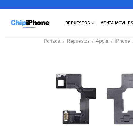
Saltar
al
contenido
REPUESTOS
VENTA MOVILE
Portada
/
Repuestos
/
Apple
/
iPhone