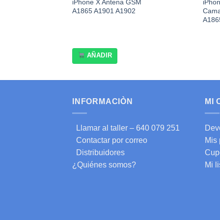
iPhone X Antena GSM
iPhon
A1865 A1901 A1902
Cama
A186
AÑADIR
INFORMACIÒN
MI
Llamar al taller – 640 079 251
Dev
Contactar por correo
Mis
Distribuidores
Cup
¿Quiénes somos?
Mi l