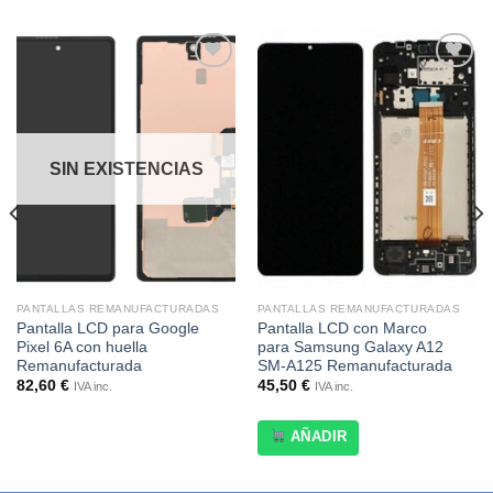
Añadir
Añadir
a la
a la
lista de
lista de
deseos
deseos
SIN EXISTENCIAS
PANTALLAS REMANUFACTURADAS
PANTALLAS REMANUFACTURADAS
Pantalla LCD para Google
Pantalla LCD con Marco
Pixel 6A con huella
para Samsung Galaxy A12
Remanufacturada
SM-A125 Remanufacturada
82,60
€
45,50
€
IVA inc.
IVA inc.
AÑADIR