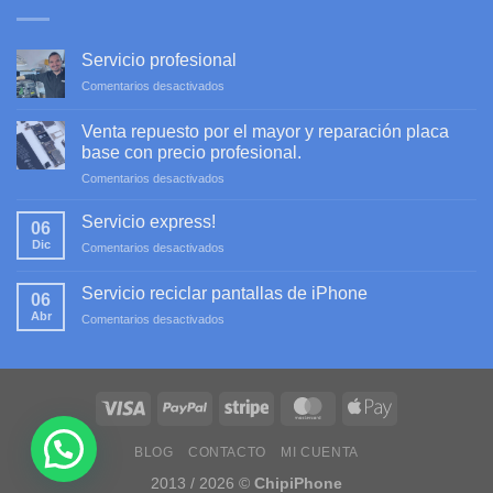
Servicio profesional
en
Comentarios desactivados
Servicio
profesional
Venta repuesto por el mayor y reparación placa
base con precio profesional.
en
Comentarios desactivados
Venta
repuesto
Servicio express!
06
por
Dic
en
Comentarios desactivados
el
Servicio
mayor
express!
y
Servicio reciclar pantallas de iPhone
06
reparación
Abr
en
Comentarios desactivados
placa
Servicio
base
reciclar
con
pantallas
precio
de
profesional.
iPhone
BLOG
CONTACTO
MI CUENTA
2013 / 2026 ©
ChipiPhone