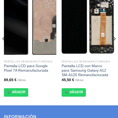
Añadir
Añadir
a la
a la
lista de
lista de
deseos
deseos
PANTALLAS REMANUFACTURADAS
PANTALLAS REMANUFACTURADAS
Pantalla LCD para Google
Pantalla LCD con Marco
Pixel 7A Remanufacturada
para Samsung Galaxy A12
SM-A125 Remanufacturada
89,65
€
45,50
€
IVA inc.
IVA inc.
AÑADIR
AÑADIR
INFORMACIÒN