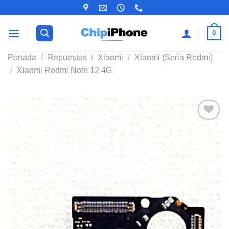
Saltar
al
contenido
0
Portada
/
Repuestos
/
Xiaomi
/
Xiaomi (Seria Redmi)
/
Xiaomi Redmi Note 12 4G
Añadir
a la
lista de
deseos