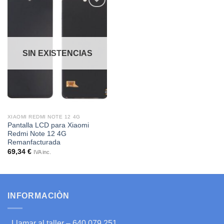
Añadir
a la
lista de
deseos
SIN EXISTENCIAS
XIAOMI REDMI NOTE 12 4G
Pantalla LCD para Xiaomi
Redmi Note 12 4G
Remanfacturada
69,34
€
IVA inc.
INFORMACIÒN
Llamar al taller – 640 079 251