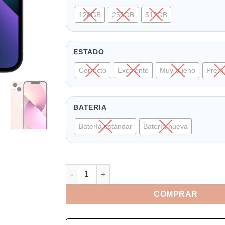
128GB
256GB
512GB
ESTADO
Correcto
Excelente
Muy bueno
Prem
BATERIA
Batería estándar
Batería nueva
iPhone 13 - Libre cantidad
COMPRAR