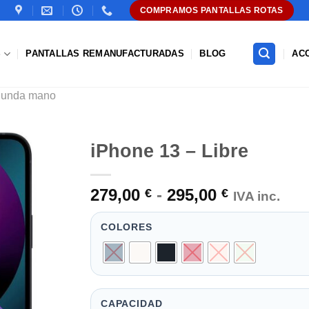
COMPRAMOS PANTALLAS ROTAS
S
PANTALLAS REMANUFACTURADAS
BLOG
AC
gunda mano
iPhone 13 – Libre
Añadir
Rango
279,00
-
295,00
a la
€
€
IVA inc.
lista de
de
deseos
precios:
COLORES
desde
279,00 €
hasta
295,00 €
CAPACIDAD