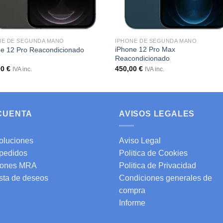
NE DE SEGUNDA MANO
IPHONE DE SEGUNDA MANO
iPhone 12 Pro Max
ne 12 Pro Reacondicionado
Reacondicionado
00
€
450,00
€
IVA inc.
IVA inc.
 CUENTA
AVISOS LEGALES
oluciones
Aviso Legal
 pedidos
Politica de Cookies
ones MRA
Politica de Privacidad
ista de deseos
Condiciones generales de
compra
Informe