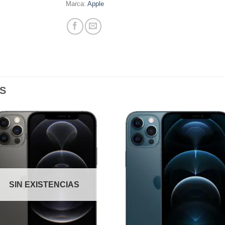
Marca:
Apple
S
Añadir
Aña
a la
a l
lista de
lista
deseos
des
SIN EXISTENCIAS