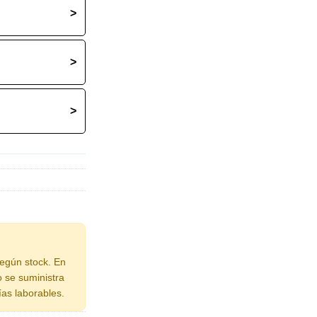
>
>
>
según stock. En
o se suministra
ías laborables.