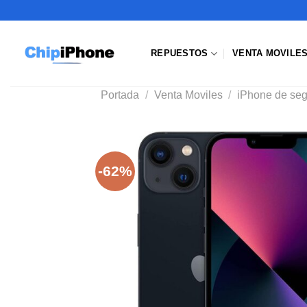
Saltar
al
contenido
REPUESTOS
VENTA MOVILE
Portada
/
Venta Moviles
/
iPhone de se
-62%