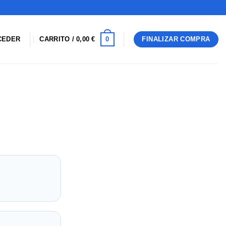
×
×
×
0
CEDER
CARRITO /
0,00
€
FINALIZAR COMPRA