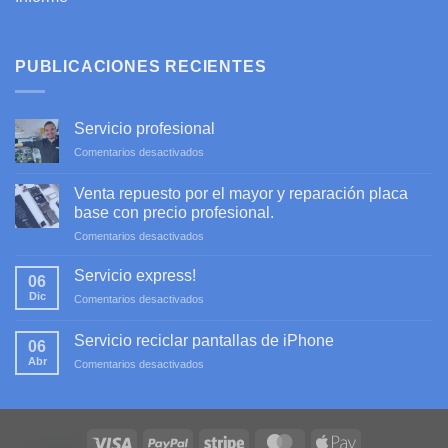
PUBLICACIONES RECIENTES
Servicio profesional
en
Comentarios desactivados
Servicio
profesional
Venta repuesto por el mayor y reparación placa
base con precio profesional.
en
Comentarios desactivados
Venta
repuesto
Servicio express!
06
por
Dic
en
Comentarios desactivados
el
Servicio
mayor
express!
y
Servicio reciclar pantallas de iPhone
06
reparación
Abr
en
Comentarios desactivados
placa
Servicio
base
reciclar
con
pantallas
precio
de
profesional.
iPhone