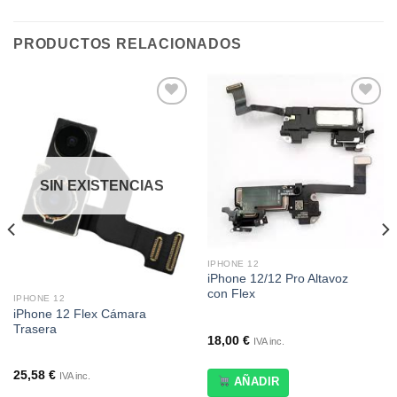
PRODUCTOS RELACIONADOS
Añadir
Añadir
a la
a la
lista de
lista de
deseos
deseos
SIN EXISTENCIAS
IPHONE 12
iPhone 12/12 Pro Altavoz
con Flex
IPHONE 12
iPhone 12 Flex Cámara
Trasera
18,00
€
IVA inc.
25,58
€
IVA inc.
AÑADIR