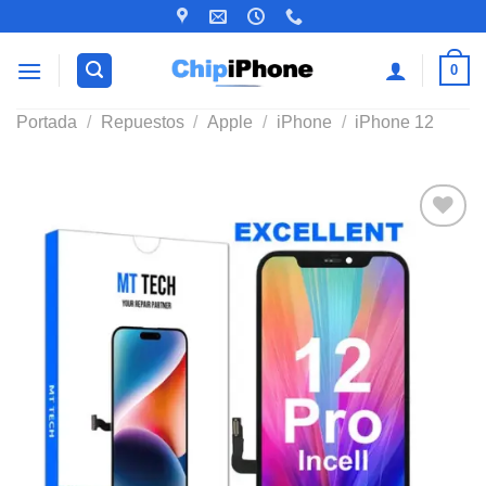
Saltar
al
contenido
0
Portada
/
Repuestos
/
Apple
/
iPhone
/
iPhone 12
Añadir
a la
lista de
deseos