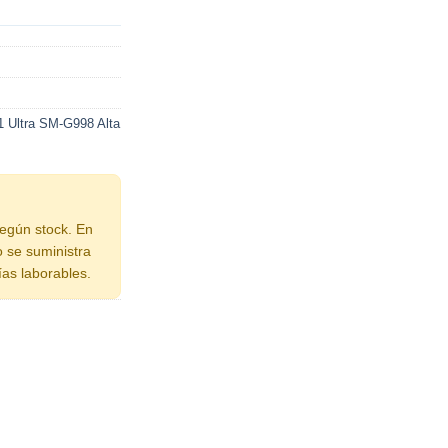
 Ultra SM-G998 Alta
según stock. En
o se suministra
ías laborables.