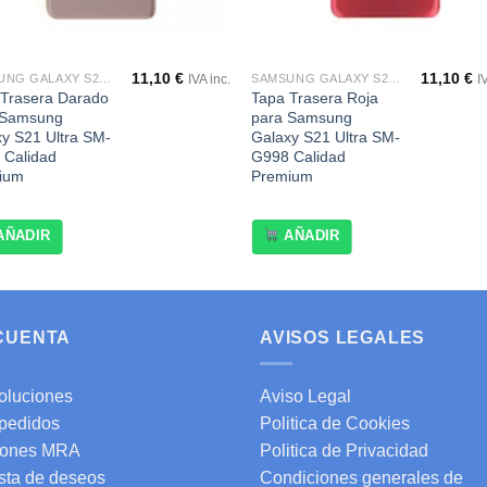
11,10
€
11,10
€
SAMSUNG GALAXY S21 ULTRA SM-G998
SAMSUNG GALAXY S21 ULTRA SM-G998
IVA inc.
I
 Trasera Darado
Tapa Trasera Roja
 Samsung
para Samsung
y S21 Ultra SM-
Galaxy S21 Ultra SM-
 Calidad
G998 Calidad
ium
Premium
AÑADIR
AÑADIR
 CUENTA
AVISOS LEGALES
oluciones
Aviso Legal
 pedidos
Politica de Cookies
ones MRA
Politica de Privacidad
ista de deseos
Condiciones generales de