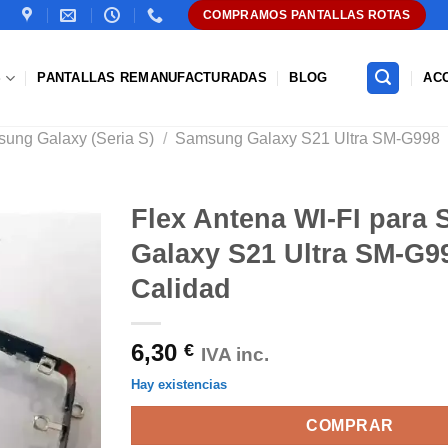
COMPRAMOS PANTALLAS ROTAS
S
PANTALLAS REMANUFACTURADAS
BLOG
AC
ung Galaxy (Seria S)
/
Samsung Galaxy S21 Ultra SM-G998
Flex Antena WI-FI para
Galaxy S21 Ultra SM-G99
Añadir
a la
Calidad
lista de
deseos
6,30
€
IVA inc.
Hay existencias
COMPRAR