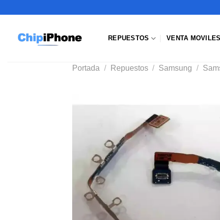
Saltar
al
contenido
REPUESTOS
VENTA MOVILE
Portada
/
Repuestos
/
Samsung
/
Sams