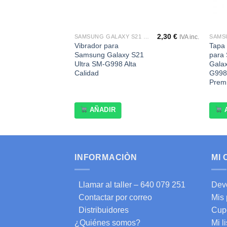
25,75
€
2,30
€
SAMSUNG GALAXY S21 ULTRA SM-G998
SAMSUNG GALAXY S21 ULTRA SM-G998
IVA inc.
IVA inc.
ra
Vibrador para
Tapa
Samsung Galaxy S21
para
SM-
Ultra SM-G998 Alta
Galax
k
Calidad
G998
Prem
AÑADIR
INFORMACIÒN
MI
Llamar al taller – 640 079 251
Dev
Contactar por correo
Mis
Distribuidores
Cup
¿Quiénes somos?
Mi l