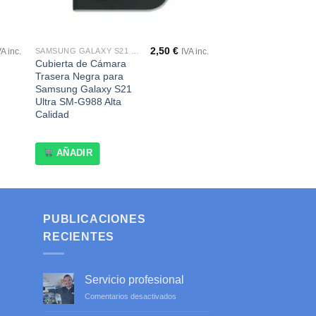
2,50
€
SAMSUNG GALAXY S21 ULTRA SM-G998
VA inc.
IVA inc.
Cubierta de Cámara
Trasera Negra para
Samsung Galaxy S21
Ultra SM-G988 Alta
Calidad
AÑADIR
PUBLICACIONES
RECIENTES
Servicio profesional
en
Comentarios desactivados
Servicio