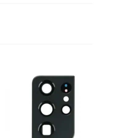
dir
Añadir
a
a la
 de
lista de
eos
deseos