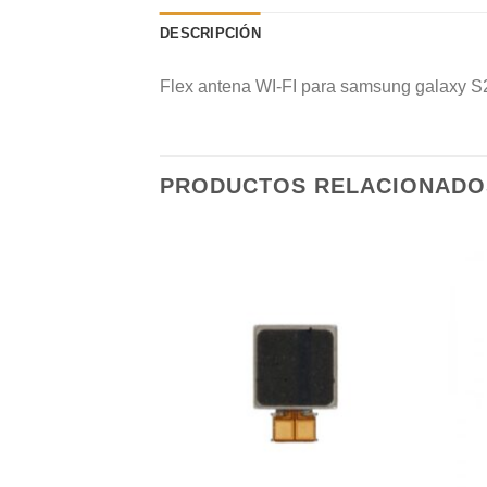
DESCRIPCIÓN
Flex antena WI-FI para samsung galaxy S2
PRODUCTOS RELACIONADO
Añadir
Añadir
a la
a la
lista de
lista de
deseos
deseos
STENCIAS