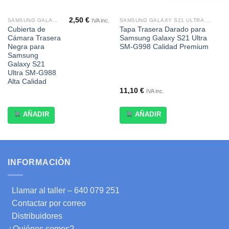
2,50
€
IVA inc.
SAMSUNG GALAXY S21 ULTRA SM-G998
SAMSUNG GALAXY S21 ULTRA SM-G998
Cubierta de
Tapa Trasera Darado para
Cámara Trasera
Samsung Galaxy S21 Ultra
Negra para
SM-G998 Calidad Premium
Samsung
Galaxy S21
Ultra SM-G988
Alta Calidad
11,10
€
IVA inc.
AÑADIR
AÑADIR
INFORMACIÒN
Llamar al taller – 640 079 251
Contactar por correo
Distribuidores
¿Quiénes somos?